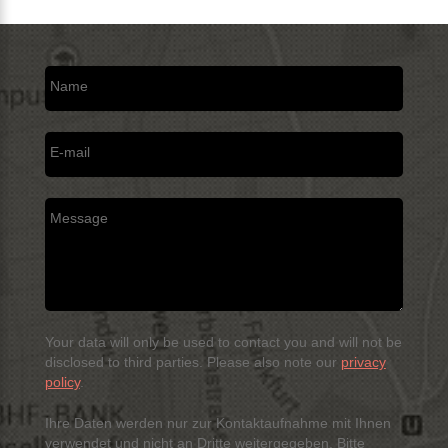
Name
E-mail
Message
Your data will only be used to contact you and will not be
disclosed to third parties. Please also note our
privacy
policy
.
Ihre Daten werden nur zur Kontaktaufnahme mit Ihnen
verwendet und nicht an Dritte weitergegeben. Bitte