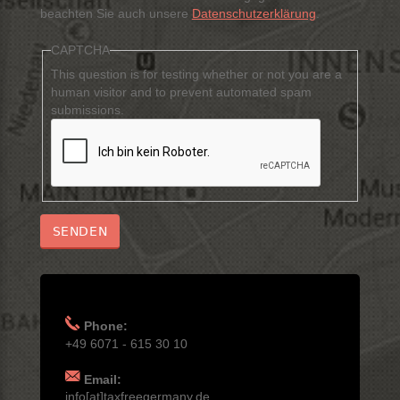
beachten Sie auch unsere
Datenschutzerklärung
.
CAPTCHA
This question is for testing whether or not you are a
human visitor and to prevent automated spam
submissions.
Phone:
+49 6071 - 615 30 10
Email:
info[at]taxfreegermany.de